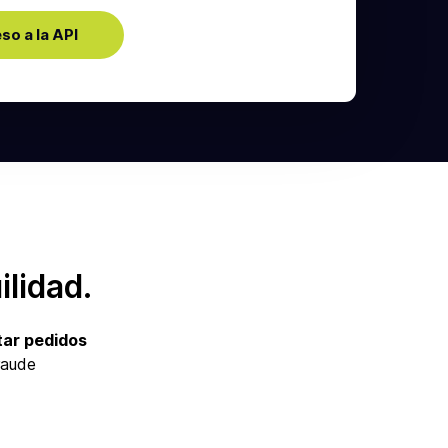
ilidad.
tar pedidos
raude