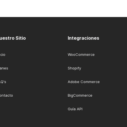
uestro Sitio
Integraciones
icio
WooCommerce
lanes
Shopify
AQ's
Adobe Commerce
ontacto
BigCommerce
Guía API