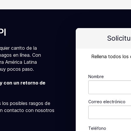
PI
Solicit
ier carrito de la
agos en línea.
Con
Rellena todos los
ra América Latina
muy pocos paso.
Nombre
y con un retorno de
Correo electrónico
s los posibles rasgos de
n contacto con nosotros
Teléfono