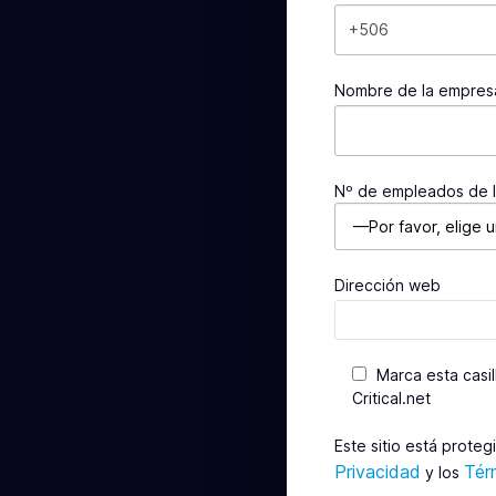
Nombre de la empres
Nº de empleados de 
Dirección web
Marca esta casi
Critical.net
Este sitio está prote
Privacidad
Tér
y los