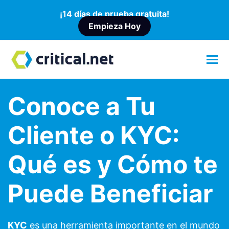
¡14 días de prueba gratuita!
Empieza Hoy
Conoce a Tu
Cliente o KYC:
Qué es y Cómo te
Puede Beneficiar
KYC
es una herramienta importante en el mundo