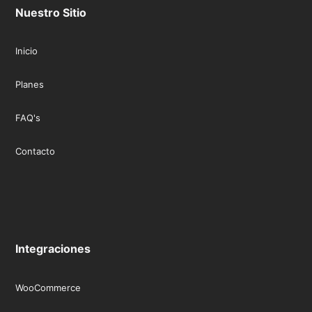
k
a
n
Nuestro Sitio
m
Inicio
Planes
FAQ's
Contacto
Integraciones
WooCommerce